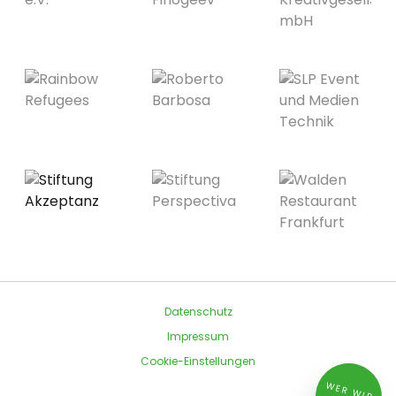
Datenschutz
Impressum
Cookie-Einstellungen
W
ER
W
IR
IN