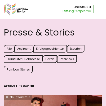
Eine Unit der
Stiftung Perspectiva
Presse & Stories
Alle
Asylrecht
Erfolgsgeschichten
Experten
Frankfurter Buchmesse
Helfen
Interviews
Rainbow Stories
Artikel 1–12 von 30
© Foto: Edward Park